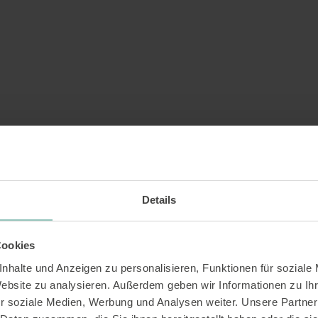
rimaten in Basel-Stadt erhalten keine Grundr
Hinsicht extraordinär. Das Team hat sich mehr 
eren Auftritt professionalisiert, es wurde ein
Romandie.
Details
Cookies
 Tier wurde schon von Darwin
nhalte und Anzeigen zu personalisieren, Funktionen für soziale
Website zu analysieren. Außerdem geben wir Informationen zu I
r soziale Medien, Werbung und Analysen weiter. Unsere Partner
niel Gerny «Der Trend zum totalen Veganismu