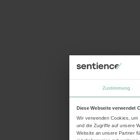
Verpasste Chance: Die nicht-menschlichen P
01
02
2022
Jahresbericht 2021
Das Jahr 2021 war für Sentience in vielerlei 
verdoppelt, mit dem Rebranding haben wir uns
Vision ausformuliert und wir sind neu in der 
Zustimmung
24
01
2022
Diese Webseite verwendet 
Die Grenze zwischen Mensch und
Wir verwenden Cookies, um I
aufgeweicht
und die Zugriffe auf unsere 
Website an unsere Partner fü
Unsere Replik auf den NZZ-Kommentar von Da