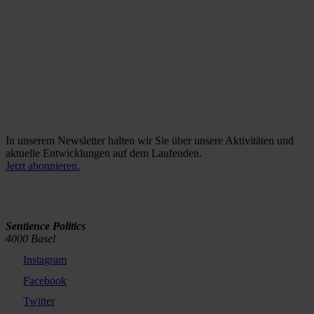
Die Frage ist nicht «Wie?», sondern «Wann?»
Coop: die letzte Detailhändlerin in unserem «Hühner-Check».
Verbesserungen, Transparenz, Labels – all das klingt
vielversprechend. Doch wie gut entsprechen die Praktiken von
Coop tatsächlich dem European Chicken Commitment (ECC),
dem...
In unserem Newsletter halten wir Sie über unsere Aktivitäten und
aktuelle Entwicklungen auf dem Laufenden.
Jetzt abonnieren.
Sentience Politics
4000 Basel
Instagram
Facebook
Twitter