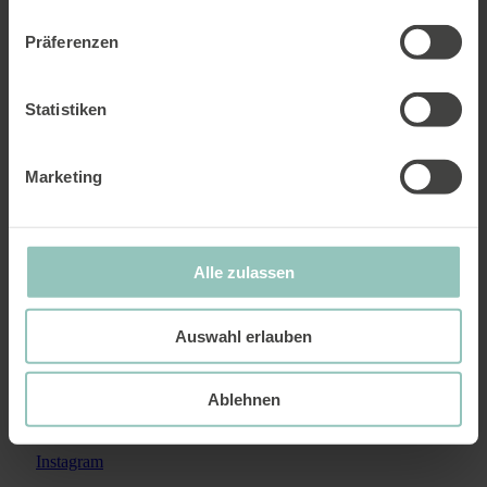
Präferenzen
Statistiken
Marketing
Alle zulassen
In unserem Newsletter halten wir Sie über unsere Aktivitäten und
aktuelle Entwicklungen auf dem Laufenden.
Jetzt abonnieren.
Auswahl erlauben
Ablehnen
Sentience Politics
4000 Basel
Instagram