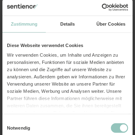
DE
FR
EN
Zustimmung
Details
Über Cookies
Suche
Über uns
Team
Diese Webseite verwendet Cookies
Lydia Kolb
Wir verwenden Cookies, um Inhalte und Anzeigen zu
personalisieren, Funktionen für soziale Medien anbieten
zu können und die Zugriffe auf unsere Website zu
analysieren. Außerdem geben wir Informationen zu Ihrer
Verwendung unserer Website an unsere Partner für
soziale Medien, Werbung und Analysen weiter. Unsere
Partner führen diese Informationen möglicherweise mit
weiteren Daten zusammen, die Sie ihnen bereitgestellt
haben oder die sie im Rahmen Ihrer Nutzung der Dienste
gesammelt haben.
Einwilligungsauswahl
Notwendig