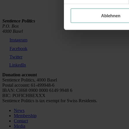
Ablehnen
Sentience Politics
P.O. Box
4000 Basel
Instagram
Facebook
Twitter
LinkedIn
Donation account
Sentience Politics, 4000 Basel
Postal account: 61-499948-6
IBAN: CH68 0900 0000 6149 9948 6
BIC: POFICHBEXXX
Sentience Politics is tax exempt for Swiss Residents.
News
Membership
Contact
Media