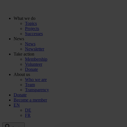
To
the
content
What we do
Topics
Projects
Successes
News
News
Newsletter
Take action
Membership
Volunteer
Donate
About us
Who we are
Team
Transparency
Donate
Become a member
EN
DE
FR