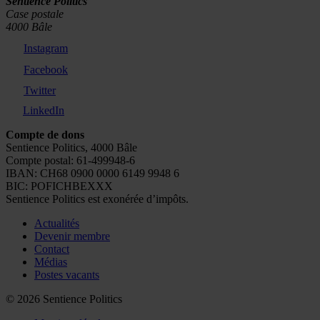
Sentience Politics
Case postale
4000 Bâle
Instagram
Facebook
Twitter
LinkedIn
Compte de dons
Sentience Politics, 4000 Bâle
Compte postal: 61-499948-6
IBAN: CH68 0900 0000 6149 9948 6
BIC: POFICHBEXXX
Sentience Politics est exonérée d’impôts.
Actualités
Devenir membre
Contact
Médias
Postes vacants
© 2026 Sentience Politics