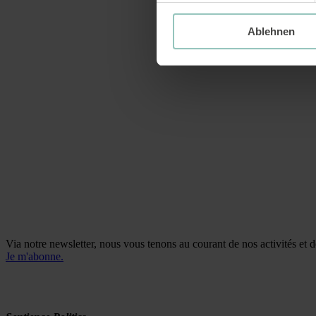
Ablehnen
Naomi Rey
Co-direction et chargée de campagnes
Via notre newsletter, nous vous tenons au courant de nos activités et d
Je m'abonne.