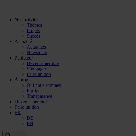
Vers
le
contenu
Nos activités
Thèmes
Projets
Succès
Actualité
Actualités
Newsletter
Participer
Devenir membre
S’engager
Faire un don
À propos
Qui nous sommes
Équipe
Transparence
Devenir membre
Faire un don
FR
DE
EN