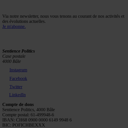
Rapport annuel 2020
(en allemand)
Rapport annuel 2019
(en allemand)
Rapport annuel 2018
(en allemand)
Via notre newsletter, nous vous tenons au courant de nos activités et
des évolutions actuelles.
Je m'abonne.
Sentience Politics
Case postale
4000 Bâle
Instagram
Facebook
Twitter
LinkedIn
Compte de dons
Sentience Politics, 4000 Bâle
Compte postal: 61-499948-6
IBAN: CH68 0900 0000 6149 9948 6
BIC: POFICHBEXXX