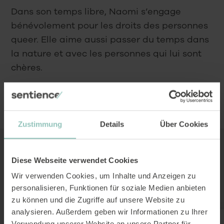
Dans son temps libre, Naomi s’engage
bénévolement pour les droits des personnes
queer. Elle aime aussi passer du temps dans
la nature et avec les personnes qui lui sont
chères.
naomi.rey@sentience.ch
Zustimmung
Details
Über Cookies
Diese Webseite verwendet Cookies
Articles de Naomi Rey
Wir verwenden Cookies, um Inhalte und Anzeigen zu
personalisieren, Funktionen für soziale Medien anbieten
Toutes les initiatives.
zu können und die Zugriffe auf unsere Website zu
analysieren. Außerdem geben wir Informationen zu Ihrer
Actualité
Verwendung unserer Website an unsere Partner für