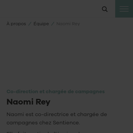
Vers
Suche
le
contenu
À propos
Équipe
Naomi Rey
Co-direction et chargée de campagnes
Naomi Rey
Naomi est co-directrice et chargée de
campagnes chez Sentience.