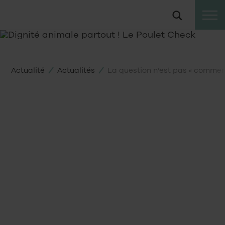
Vers
Suche
le
contenu
Actualité
Actualités
La question n’est pas « comment
10
12
2025