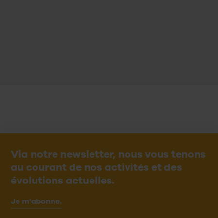
pulaire fédérale qui demande un accès à
extérieur pour tous les animaux « d’élevage
 Cette nouvelle initiative a le potentiel de
rquer durablement le discours en Suisse.
Via notre newsletter, nous vous tenons
au courant de nos activités et des
évolutions actuelles.
Je m'abonne.