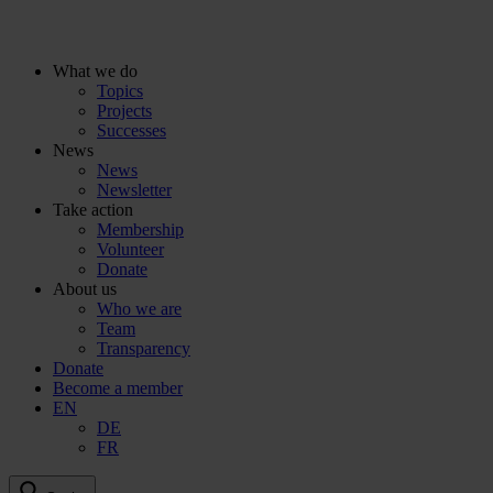
To
the
content
What we do
Topics
Projects
Successes
News
News
Newsletter
Take action
Membership
Volunteer
Donate
About us
Who we are
Team
Transparency
Donate
Become a member
EN
DE
FR