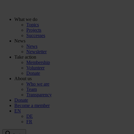
To
the
content
What we do
Topics
Projects
Successes
News
News
Newsletter
Take action
Membership
Volunteer
Donate
About us
Who we are
Team
Transparency
Donate
Become a member
EN
DE
FR