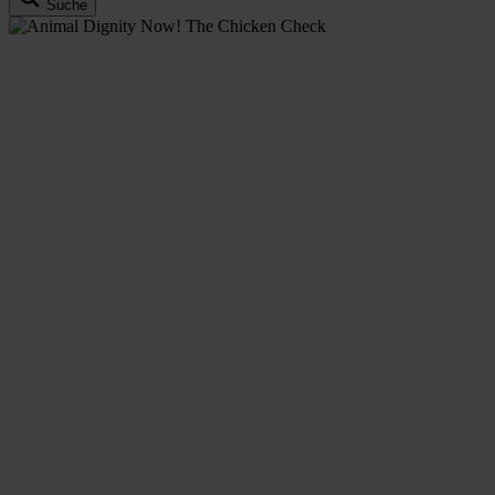
Suche
an email
Their choices shape what breeds are used, how animals are kept, and w
over 23’000 signatures from people calling on retailers to improve ch
But to this day,
not a single Swiss retailer has signed the Europ
major retailers, but despite promises and some initial steps, progress h
That’s why Sentience sheds light on these issues.
We took a closer look at how Switzerland’s four biggest retailers – Mi