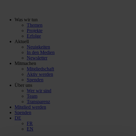
Zum
Inhalt
Was wir tun
Themen
Projekte
Erfolge
Aktuell
Neuigkeiten
In den Medien
Newsletter
Mitmachen
Mitgliedschaft
Aktiv werden
Spenden
Über uns
Wer wir sind
Team
Transparenz
Mitglied werden
Spenden
DE
FR
EN