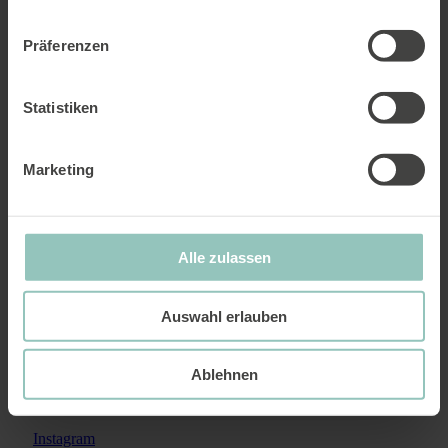
Präferenzen
Statistiken
Marketing
laura.baumann@sentience.ch
Alle zulassen
In unserem Newsletter halten wir Sie über unsere Aktivitäten und
aktuelle Entwicklungen auf dem Laufenden.
Jetzt abonnieren.
Auswahl erlauben
Ablehnen
Sentience Politics
4000 Basel
Instagram