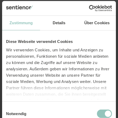
DE
FR
EN
Zustimmung
Details
Über Cookies
Suche
Über uns
Team
Diese Webseite verwendet Cookies
Laura Baumann
Wir verwenden Cookies, um Inhalte und Anzeigen zu
personalisieren, Funktionen für soziale Medien anbieten
zu können und die Zugriffe auf unsere Website zu
analysieren. Außerdem geben wir Informationen zu Ihrer
Verwendung unserer Website an unsere Partner für
soziale Medien, Werbung und Analysen weiter. Unsere
Partner führen diese Informationen möglicherweise mit
weiteren Daten zusammen, die Sie ihnen bereitgestellt
haben oder die sie im Rahmen Ihrer Nutzung der Dienste
gesammelt haben.
Einwilligungsauswahl
Notwendig