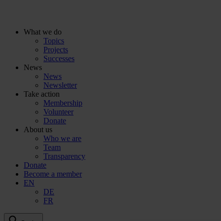
To
the
content
What we do
Topics
Projects
Successes
News
News
Newsletter
Take action
Membership
Volunteer
Donate
About us
Who we are
Team
Transparency
Donate
Become a member
EN
DE
FR