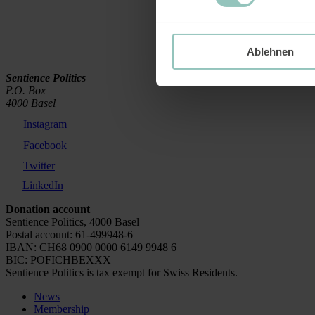
Ablehnen
Sentience Politics
P.O. Box
4000 Basel
Instagram
Facebook
Twitter
LinkedIn
Donation account
Sentience Politics, 4000 Basel
Postal account: 61-499948-6
IBAN: CH68 0900 0000 6149 9948 6
BIC: POFICHBEXXX
Sentience Politics is tax exempt for Swiss Residents.
News
Membership