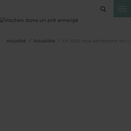
Vers
Suche
le
contenu
Actualité
Actualités
En 2025, nous déchaînons les a
08
12
2024
Vous avez bien entendu : en 2025, nous
lançons une nouvelle initiative populaire
fédérale qui demande un accès à l’extérieur
pour tous les animaux « d’élevage ». Cette
nouvelle initiative représente notre projet le