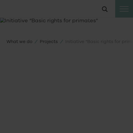
To
Suche
the
© Fotografie @anneberry
content
What we do
Projects
Initiative “Basic rights for pri