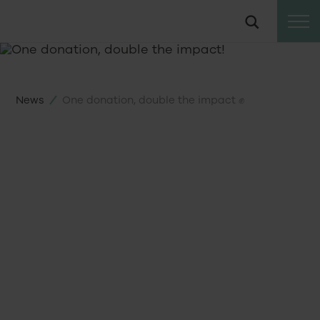
To
Suche
the
content
News
One donation, double the impact ✊
01
12
2023