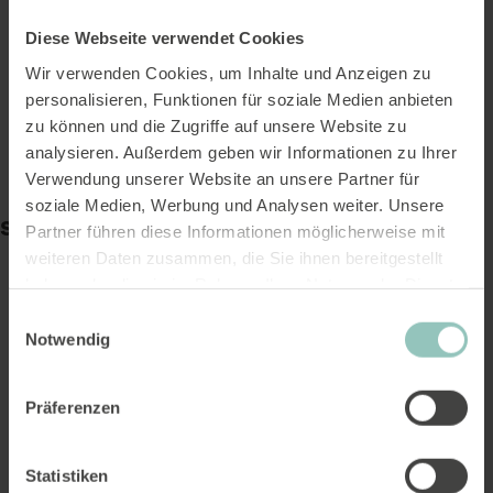
Diese Webseite verwendet Cookies
Wir verwenden Cookies, um Inhalte und Anzeigen zu
personalisieren, Funktionen für soziale Medien anbieten
zu können und die Zugriffe auf unsere Website zu
analysieren. Außerdem geben wir Informationen zu Ihrer
Philipp Ryf
Verwendung unserer Website an unsere Partner für
Member of the Advisory Board
soziale Medien, Werbung und Analysen weiter. Unsere
Share
Partner führen diese Informationen möglicherweise mit
weiteren Daten zusammen, die Sie ihnen bereitgestellt
Facebook
haben oder die sie im Rahmen Ihrer Nutzung der Dienste
Twitter
gesammelt haben.
Einwilligungsauswahl
LinkedIn
Notwendig
Präferenzen
Statistiken