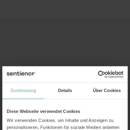
Ähnliche Beiträge
Zu allen Neuigkeiten.
Neuigkeit
Zustimmung
Details
Über Cookies
Diese Webseite verwendet Cookies
Wir verwenden Cookies, um Inhalte und Anzeigen zu
15
12
2025
personalisieren, Funktionen für soziale Medien anbieten