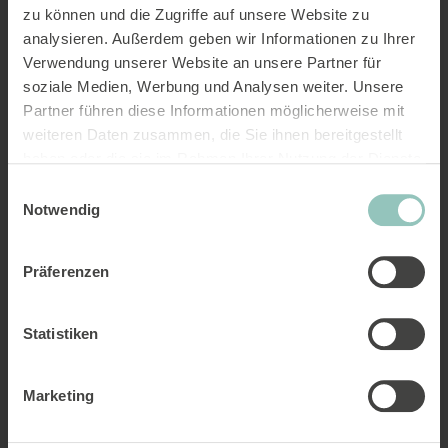
zu können und die Zugriffe auf unsere Website zu
analysieren. Außerdem geben wir Informationen zu Ihrer
Der Hühner-Check: Wer führt –
Verwendung unserer Website an unsere Partner für
und wer hinkt hinterher?
soziale Medien, Werbung und Analysen weiter. Unsere
In den letzten Wochen hat Sentience
Partner führen diese Informationen möglicherweise mit
weiteren Daten zusammen, die Sie ihnen bereitgestellt
vier Berichte veröffentlicht, in denen
haben oder die sie im Rahmen Ihrer Nutzung der Dienste
analysiert wird, wie die grössten
gesammelt haben.
Einwilligungsauswahl
Grossverteiler der Schweiz – Migros,
Notwendig
Coop, Aldi und Lidl – im Vergleich zu
den ECC-Kriterien abschneiden. Heute
Präferenzen
fassen wir die Ergebnisse...
Neuigkeit
Statistiken
Marketing