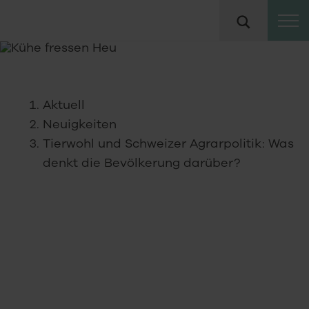
Zum
Suche
Inhalt
Aktuell
Neuigkeiten
Tierwohl und Schweizer Agrarpolitik: Was
denkt die Bevölkerung darüber?
10
04
2024